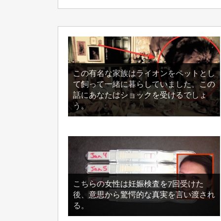
この有名な家族はライオンをペットとし
て飼って一緒に暮らしていました。この
話にあなたはショックを受けるでしょ
う。
こちらの女性は妊娠検査を7回受けた
後、意思から驚愕的な真実を言い渡され
る。